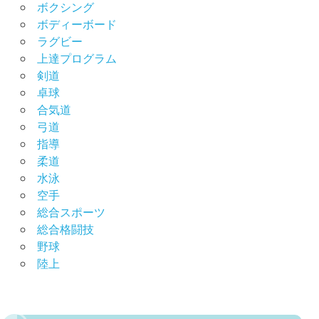
ボクシング
ボディーボード
ラグビー
上達プログラム
剣道
卓球
合気道
弓道
指導
柔道
水泳
空手
総合スポーツ
総合格闘技
野球
陸上