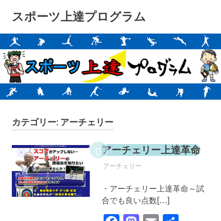
コ
スポーツ上達プログラム
ン
テ
ン
ツ
へ
ス
キ
ッ
プ
カテゴリー:
アーチェリー
アーチェリー上達革命
2022年8月27日
SPORTS
アーチェリー
・アーチェリー上達革命～試
合でも良い点数[…]