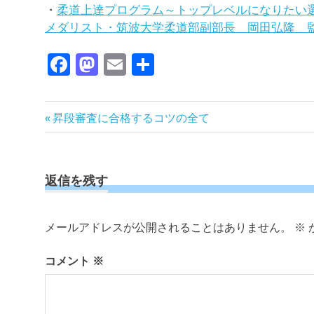
・
柔道上達プログラム～トップレベルになりたい
メダリスト・筑波大学柔道部副部長 岡田弘隆 監
Facebook
Mastodon
Email
共
有
投
前
昇段審査に合格するコツの全て
の
稿
記
ナ
事:
ビ
返信を残す
ゲ
ー
メールアドレスが公開されることはありません。
※
シ
ョ
コメント
※
ン