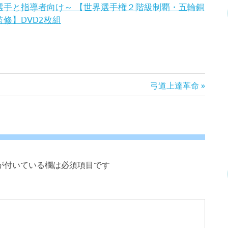
選手と指導者向け～ 【世界選手権２階級制覇・五輪銅
修】DVD2枚組
次
弓道上達革命
の
記
事:
が付いている欄は必須項目です