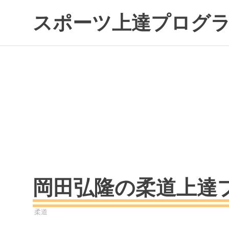
コ
スポーツ上達プログ
ン
テ
ン
ツ
へ
ス
キ
ッ
プ
岡田弘隆の柔道上達
2022年8月27日
SPORTS
柔道