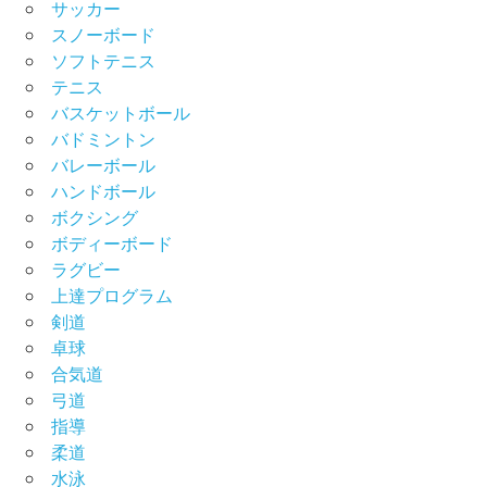
サッカー
スノーボード
ソフトテニス
テニス
バスケットボール
バドミントン
バレーボール
ハンドボール
ボクシング
ボディーボード
ラグビー
上達プログラム
剣道
卓球
合気道
弓道
指導
柔道
水泳