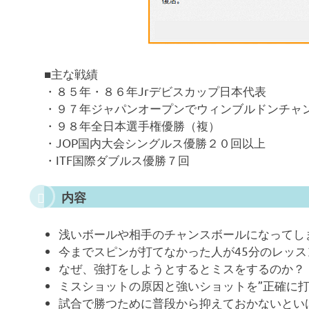
■主な戦績
・８５年・８６年Jrデビスカップ日本代表
・９７年ジャパンオープンでウィンブルドンチャ
・９８年全日本選手権優勝（複）
・JOP国内大会シングルス優勝２０回以上
・ITF国際ダブルス優勝７回
内容
浅いボールや相手のチャンスボールになってし
今までスピンが打てなかった人が45分のレッ
なぜ、強打をしようとするとミスをするのか？
ミスショットの原因と強いショットを”正確に打
試合で勝つために普段から抑えておかないとい