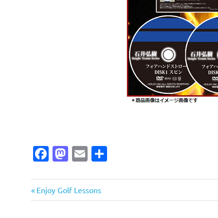
Facebook
Mastodon
Email
共
有
投
前
Enjoy Golf Lessons
の
稿
記
ナ