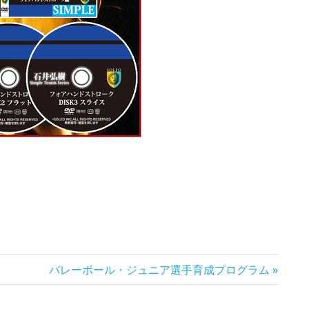
次
バレーボール・ジュニア選手育成プログラム
の
記