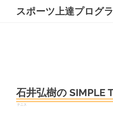
コ
スポーツ上達プログ
ン
テ
ン
ツ
へ
ス
キ
ッ
プ
石井弘樹の SIMPLE TE
2022年8月27日
SPORTS
テニス