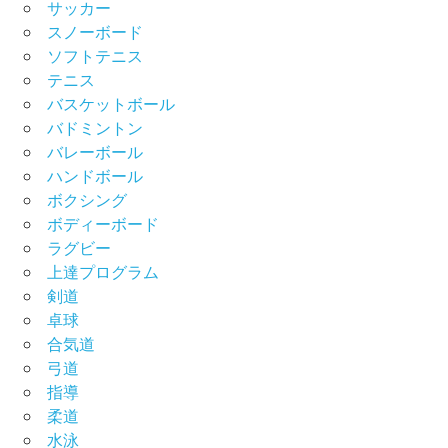
サッカー
スノーボード
ソフトテニス
テニス
バスケットボール
バドミントン
バレーボール
ハンドボール
ボクシング
ボディーボード
ラグビー
上達プログラム
剣道
卓球
合気道
弓道
指導
柔道
水泳